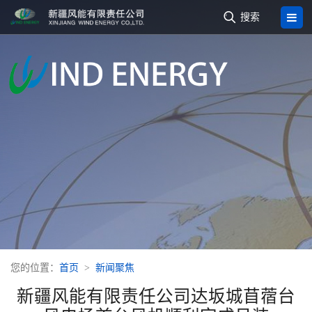

搜索
您的位置：
首页
新闻聚焦
新疆风能有限责任公司达坂城苜蓿台