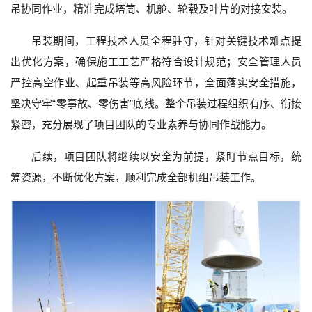
吊协同作业，精准完成塔筒、机舱、轮毂及叶片的对接安装。
吊装期间，工程技术人员全程驻守，针对关键技术难点提
出优化方案，确保施工工艺严格符合设计规范；安全管理人员
严控高空作业、起重吊装等高风险环节，全面落实安全措施，
坚决守牢“零事故、零伤害”底线。整个吊装过程组织有序、衔接
紧密，充分展现了项目团队的专业素养与协同作战能力。
后续，项目团队将继续以安全为前提，紧盯节点目标，统
筹资源，不断优化方案，顺利完成全部机组吊装工作。