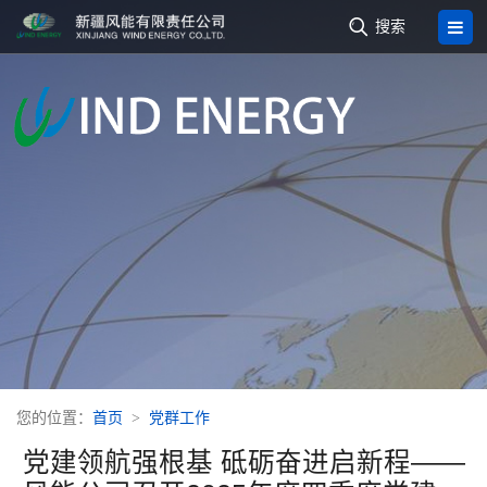

搜索
您的位置：
首页
党群工作
党建领航强根基 砥砺奋进启新程——