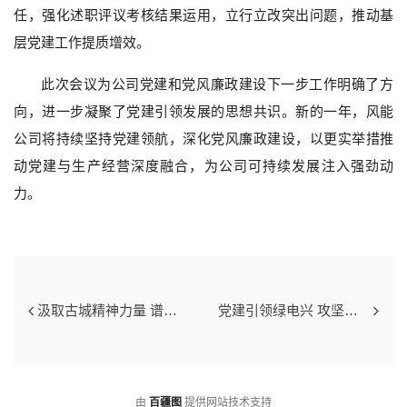
任，强化述职评议考核结果运用，立行立改突出问题，推动基
层党建工作提质增效。
此次会议为公司党建和党风廉政建设下一步工作明确了方
向，进一步凝聚了党建引领发展的思想共识。新的一年，风能
公司将持续坚持党建领航，深化党风廉政建设，以更实举措推
动党建与生产经营深度融合，为公司可持续发展注入强劲动
力。
汲取古城精神力量 谱写风电事业新篇——第三党支部开展主题党日活动
党建引领绿电兴 攻坚一线送温暖--第二党支部开展主题党日活动
由
百疆图
提供网站技术支持