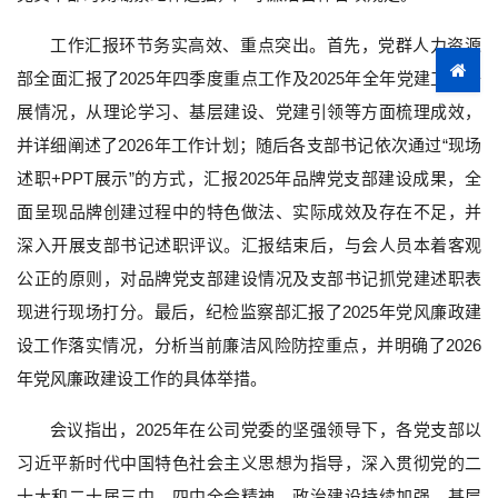
工作汇报环节务实高效、重点突出。首先，党群人力资源
部全面汇报了2025年四季度重点工作及2025年全年党建工作开
展情况，从理论学习、基层建设、党建引领等方面梳理成效，
并详细阐述了2026年工作计划；随后各支部书记依次通过“现场
述职+PPT展示”的方式，汇报2025年品牌党支部建设成果，全
面呈现品牌创建过程中的特色做法、实际成效及存在不足，并
深入开展支部书记述职评议。汇报结束后，与会人员本着客观
公正的原则，对品牌党支部建设情况及支部书记抓党建述职表
现进行现场打分。最后，纪检监察部汇报了2025年党风廉政建
设工作落实情况，分析当前廉洁风险防控重点，并明确了2026
年党风廉政建设工作的具体举措。
会议指出，2025年在公司党委的坚强领导下，各党支部以
习近平新时代中国特色社会主义思想为指导，深入贯彻党的二
十大和二十届三中、四中全会精神，政治建设持续加强，基层