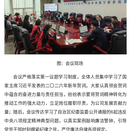
图：会议现场
会议严格落实第一议题学习制度，全体人员集中学习了国
家主席习近平发表的二〇二六年新年贺词。大家认真领会贺词
中蕴含的奋进力量与责任担当，纷纷表示要将贺词精神转化为
推动工作的强大动力，立足岗位履职尽责，为公司发展贡献力
量；随后，会议传达学习了自治区纪委监委公开通报的6起违反
中央八项规定精神典型问题，以真实案例敲响廉洁警钟，引导
党员干部时刻绷紧纪律之弦，严守廉洁自律各项规定。