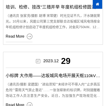
的建议。 图 达坂城风电场会议室 此次讲座的开展，进一步增强
能公司深入推动安全生产工作，全面贯彻落实各项安全生产政策
培训、检修、技改”三措并举 年度机组检修圆满结
了员工健康管理意识，提升了员工职业幸福感、安全感，赢得了
及要求，从严、从实、从细开展安全监督与检 查。针对达坂城风
束
员工的广泛认可和好评。大家纷纷表示，今后一定要养成良好的
（通讯员 张家亮/摄影 胡博 宋常健）时光见证不凡，汗水铸就荣
电场升级改造项目，加大了对施工现场的安全监管力度，督促相
工作、生活习惯，以更加健康的体魄、饱满的精神状态投入各项
光。10月以来，风能公司第三党支部联合达坂城区域风电场按全
工作中去。
关方切实履行安全责任，实现了施工全过程的安全可控。通过全
年机组检修计划启动了年度机组检修工作，对金风750kW、1200
kW、1500kW、Vestas 2.0MW机组开展检修。此次风机检修是
体员工的共同努力，全年安全生产实现了“零事故、零伤亡”的目

Read More
保障机组进入冬季安全稳定运行的重要举措之一，检修工作全部
标，充分彰显了全体员工肩负使命、勇于担当、无私奉献的精神
由风电场运维人员自主完成，由于机组数量多、工期紧、天气恶
风貌。 安全生产永无止境。在新的一年里，面对新的挑战与机
劣，对检修作业人员来说是极大的考验。 为确保此次检修工作保
遇，风能公司全体员工将保持清醒头脑，紧密围绕安全生产目
质保量完成，第三党支部提出“培训、检修、技改”同步开展的工
29

2023.12
作思路，号召由检修班组“党员先锋队”先行一步、先动起来，带
标，以更加严谨、务实的态度，全面提升安全生产管理水平，为
动电场普通职工积极参与到检修工作中，充分发挥党员先锋模范
公司的可持续发展保驾护航。 图 12 月安全生产例会暨岁末年初
带头作用。 图1 第三党支部检修班组“党员先锋队” 夯实基础 培训
小标牌 大作用——达坂城风电场开展天枢110kV变
安全大检查工作部署会议现场
先行 助推能力提升 “干”字当头，全力备战铆足劲。检修班组积极
电站标识牌安装工作
响应风电场检修管理要求，在检修工作开始前，进一步梳理设备
（通讯员/摄影 梁建国）“进站须知”“未经许可不得入内”“止步高压
缺陷，制定出全面检修、技改消缺方案，检修班组“党员先锋队”
危险”“雷雨天气禁止靠近”……一张张崭新的标识牌，时刻提醒着
结合日常检修工作中发现的问题，整理出一套检修专题培训方
场站工作人员注意生产安全。近日，为加强生产现场规范化管
案，分组向检修班组的其他检修作业人员一对一开展专题培训，
理，提高安全管理水平，达坂城风电场开展了天枢110kV变电站

Read More