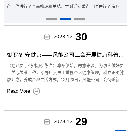
产工作进行了全面梳理和总结，并对近期重点工作进行了 有序部
署。会议深入学习了习近平总书记关于安全生产重要指示精神，
传达了新疆能源集团的相关工作方案和冬季安全防范的紧急通
知。为进一步强化安全意识，会议组织观看了警示教育片《致命
30

2023.12
的“三违”》，以生动的案例警醒全体员工时刻保持警惕，严格遵
守安全生产规程。 会议强调，安全生产教育培训工作需深入、持
御寒冬 守健康——风能公司工会开展健康科普讲
续推进，旨在全面提升员工的安全意识、责任担当和技能水平。
座
（通讯员 卢铮/摄影 陈洋）凛冬伊始，寒意来袭。为切实做好员
全体员工应严格遵守安全生产法及安全生产标准化要求，确保各
工关心关爱工作，引导广大员工重视个人健康管理，树立正确健
项工作符合安全生产要求。储能电站转为商业运营后，各场站需
康理念，养成合理生活方式，12月28日，风能公司工会特邀新疆
加强设备测试、 巡检及维护，合理安排中控室值班，以便及时发
医科大学健康管理院健康体检部张娜医师，开展了“御寒冬、守健

Read More
康”健康科普讲座。讲座采取现场+线上直播形式。 图 讲座现场
现并消除隐患， 确保设备稳定运行。同时，各场站还应关注节日
讲座现场，杨娜医师结合自己多年临床经验，详细讲解了冬季易
期间生产物资及备品备件的筹备工作，尤其是质保期内机组备件
发疾病和心脑血管病的流行现状、诱发原因、筛查方式、预防和
储备情况。会议对车辆安全、食堂管理、网络安全及宿舍装修等
急救措施，以及如何进行自我心理疏导等知识，并从饮食起居、
29
相关事项进行了详细安排，要求加强冬季行车安全教育培训，规

2023.12
药膳理疗、穴位按摩等方面阐述了冬季养生注意事项。随后杨娜
医师还现场为公司员工们解答了各种健康问题，给出了有针对性
范车辆管理，重视日常检查，确保车辆行驶安全。 过去一年，风