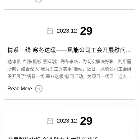
在检修过程中，“党员先锋队”成员又以理论、实操相结合的方式
标识牌安装工作。 运营中心达坂城风电场高度重视此项工作，认
开展新员工培训，力争将“精益求精”落实在每一个项目，以培训
真组织运维人员摸清标识牌底数，排查安装位置基础条件，依据
为本次年度机组检修保驾护航。 图2 风机技术专责对机组操作流
《公司所属场站目视化标准管理手册》要求确定标识牌内容及数
程进行培训讲解 有条不紊 齐心攻坚 奏响“检修进行曲” “严”字贯
量，并设计制作了符合现场实际的标识牌，有效保障安装工作顺
29

2023.12
穿，安全是天，质量是魂。作业现场，检修人员按照详细的检修
利进行。 安装开始前，场站提前对运维人员进行安全技术交底，
清单，由检修经验丰富的工作负责人带头，有条不紊地布置各项
开具工作票。安装中，工作班成员默契配合，分组分区域负责，
安全措施，确保与工作票所列安全措施完全一致。各检修小组按
做好全过程安全监督，稳步推进安装工作。经过两天紧张有序地
情系一线 寒冬送暖——风能公司工会开展慰问一
照职责分工，井然有序地开展易耗件更换、螺栓力矩紧固、润滑
安装，共完成警告类、禁止类、提示类标识牌200余块，涉及天
线员工活动
油脂加注、端子紧固、卫生清理、功能测试等各项工作；各小组
枢110kV变电站内35kV高压室、10kV高压室、35kV SVG室、11
通讯员 卢铮/摄影 蔡延刚）寒冬来临，为切实解决好职工的所需
负责人就检修工艺进行检查，确保检修质量和培训质量，构成第
0kV GIS室、主变区域、储能区域等多个场所。 标准化标识牌的
所盼，结合深入“我为职工办实事”活动，近日，风能公司工会组
一道牢不可破的安全质量防线。 图3检修人员在轮毂中对变桨蓄
安装是电站管理的重要环节之一，对于电站的运行安全和效率具
织开展了“情系一线 寒冬送暖”慰问活动，为项目一线员工送去了
能器进行检测并充装氮气 大检修 小改造 齐心协力保运行 此次在
有重要意义。后续，达坂城风电场将进一步强化工作质量和效
一批防冻御寒一体帽。 慰问中，公司工会详细了解了一线职工的

Read More
开展常规检修和消缺的基础上，还同步实施了多个技改项目，检
果，以天枢110kV变电站为示范，推动其余场站完成安全标准
工作和生活情况，倾听职工对美好生活的期盼和需求，感谢了他
修班组坚持从设备小技小改入手，提高设备运行稳定性，降低设
化、目视化工作。 图1 消防水池有限空间安全告知牌安装效果 图
们为公司发展所作的贡献。眼下正值严冬，公司工会作为职工的
备检修复杂性。因本次技改涉及的作业面广、交叉点多，检修班
2 SVG户外设备区标识牌安装效果
“娘家”，始终牵挂在工作一线的职工群众，嘱咐大家一定注意保
组在保证安全、质量的同时，必须统筹考虑，慎之又慎，确保各
暖御寒，保证身体健康，鼓励大家立足岗位，认真工作，为公司
29
项工作齐头并进，按时完成。各参检人员紧盯任务不放松，克服

2023.12
发展作出更大的贡献。 图为：慰问品发放现场 通过此
时间紧、工作量大、安全隐患多等困难，扎实开展技改工作，保
次慰问活动，员工们真切感受到公司工会的温暖与关怀，表示将
质保量地完成了非固态金属滑环技改、主轴轴承密封等技术改
克服寒冷天气带来的各种困难，勇挑重担、尽忠职守、主动作