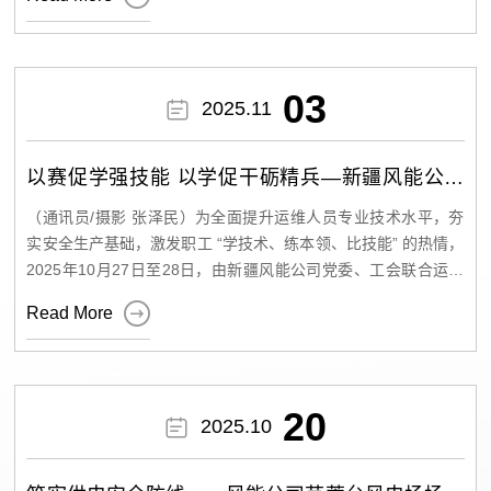
员合规宣传意识和实操能力。参训人员纷纷表示，今后将把培训
开展了以“聚力启新程，踏秋鲤鱼山”为主题的户外徒步活动。大
“光热+光伏”一体化项目建设运营中的先进理念和实操经验，为风
所学运用到日常宣传工作中，严格把控内容合规关，确保每一项
家暂别忙碌的工作，在秋日的公园里舒展身心、亲近自然，用并
宣传工作都合法有序开展。 企业新闻宣传既是品牌形象传播的重
肩同行的脚步丈量季节之美，用欢声笑语凝聚团队力量。 图1 活
能公司深化“源网荷储”协同发展、破解行业共性难题提供了宝贵
要途径，也是合规管理的关键阵地。未来，风能公司将持续聚焦
动合影 活动当天，深秋的鲤鱼山公园秋意浓烈，金黄的落叶如蝶
借鉴，同时，期待与三峡新能源持续深化沟通协作，在技术创新
03

2025.11
宣传工作中的合规重点与难点，常态化开展精准化、实战化合规
舞般铺满蜿蜒的步道，挺拔的树木褪去翠绿、换上斑斓彩装，空
攻关、项目合作落地等领域探索更多合作路径，共促业务提质增
培训，不断完善宣传合规管理机制，以专业的法律知识和规范的
气中弥漫着草木的清香，每一处景致都尽显秋日独有的诗意与浪
效。 下一步，风能公司将系统梳理此次交流成果，紧密结合自身
操作流程为企业宣传工作保驾护航，助力公司品牌建设行稳致
漫。参与活动的员工们身着轻便舒适的运动装，早早在公园入口
以赛促学强技能 以学促干砺精兵—新疆风能公司
远。
处集合，大家沿着预设的徒步路线有序出发。途中大家或三五成
业务布局，在技术选型优化、项目精细化管控、收益渠道拓展等
第四届技能比武竞赛圆满收官
群并肩漫步，或结伴加快步伐，在轻松愉快的“小比拼”中感受运
（通讯员/摄影 张泽民）为全面提升运维人员专业技术水平，夯
关键领域精准发力，为践行“双碳”目标添砖加瓦。
动带来的活力与畅快。遇到风景绝佳之处，大家纷纷停下脚步，
实安全生产基础，激发职工 “学技术、练本领、比技能” 的热情，
拿出手机记录下美好瞬间，一路欢声笑语不断，成为秋日山间一
2025年10月27日至28日，由新疆风能公司党委、工会联合运营
道别样的风景线。 图2 活动现场 此次“聚力启新程，踏秋鲤鱼山”
中心主办的第四届运维技能比武竞赛在达坂城风电场成功举行，

Read More
户外徒步活动，不仅让员工们在繁忙的工作之余走出办公室、亲
集团公司工会相关领导到场观摩指导。 本届竞赛以“以赛促学、
近大自然，沉浸式感受了秋日的绚烂美景，更以“同行”为纽带，
以学促练、以练促用”为宗旨，设置“理论考核+实操竞技”双环
在并肩前行的过程中拉近了彼此距离、加深了同事情谊、凝聚了
节，全面覆盖风力发电原理、故障排查与处理、倒闸操作等核心
团队共识。下一步，公司工会将始终坚持以职工需求为导向，持
内容。来自风电、光伏运维一线的20名技术骨干同台竞技，展现
20

2025.10
续组织更多形式多样、内容丰富、贴近职工的文体活动，激励全
新时代能源人的专业风貌。 在理论笔试现场，参赛选手沉着应
体职工以饱满的热情、昂扬的斗志携手奋进，共同为公司发展注
考、缜密思考，展现出扎实的知识储备与专业素养。实操环节
入强劲动力。
中，选手们精准完成故障定位、规范执行倒闸流程、快速记录运