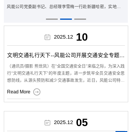
风能公司党委副书记、总经理李雪梅一行赴新疆哈密，实地参观
三峡新能源哈密100万千瓦“光热+光伏”一体化综合能源示范项
目，以及由哈密能源集团有限责任公司投资建设的全钒液流独立
储能项目，开展深度交流学习。 在场站负责人陪同下，风能公司
10

2025.12
一行人员观摩了两个重点项目的建设布局与运营实况。据介绍，1
00MW光热项目采用的是线性菲涅尔式太阳能热发电技术，能通
文明交通礼行天下--风能公司开展交通安全专题讲
过多个平行排列的菲涅尔镜动态跟踪太阳方位角，将太阳光精准
座
（通讯员/摄影 熊世凤）在“全国交通安全日”来临之际，为深入践
反射至上方线性集热器，集热器吸收热量后，将二元熔盐加热至5
行“文明交通礼行天下”的年度主题，进一步筑牢全员交通安全思
50℃，高温熔盐送入蒸汽发生系统，生成高温高压蒸汽进入汽轮
想防线，从源头预防和减少交通事故发生，近日，风能公司特别
机做功发电，实现热能向电能的高效转化。换热后的熔盐返回冷
邀请达坂城交警大队警官莅临企业，开展了一场案例鲜活、内容

Read More
扎实的交通安全知识专题讲座。 讲座现场，达坂城交警大队警官
盐罐，再次进入镜场集热器吸热，反复循环运行。该系统有效解
结合辖区道路通行特点及冬季交通安全隐患，以“以案说法”的方
决了新能源间歇性供电的难题，可精准匹配电网调峰需求。全钒
式拉开序幕。通过播放真实事故监控片段、剖析典型案例成因，
液流独立储能电站则采用的是全钒液流储能技术，核心是通过钒
警官直观展现了酒驾醉驾、超速超员、分心驾驶等交通违法行为
05
离子在不同价态间的氧化还原反应，实现“电能-化学能”的可逆转

2025.12
带来的惨痛后果，让在场人员深刻认识到“小违法”背后的“大危
害”。随后，警官围绕冬季雨雪天气行车技巧、车辆日常检查保养
换，兼具储能容量大、循环寿命长、安全稳定性强等核心优势，