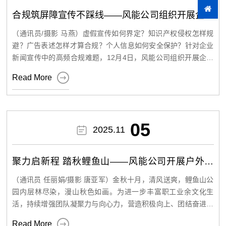
等实用内容展开重点讲解，着重强调了过马路“一看、二慢、三通
尤其适配新能源电站调峰、电网侧储能等场景。其安全优势尤为
合规筑屏障宣传不踩线——风能公司组织开展企业
过”、驾车保持安全车距、坚决杜绝分心驾驶等关键注意事项，为
突出，电解液具有不燃不爆、无热失控风险的特性，彻底规避了
新闻宣传合规培训
员工出行安全提供了全面指导。 为巩固学习效果，讲座特别设置
（通讯员/摄影 马燕）虚假宣传如何界定？知识产权侵权怎样规
锂电池等储能技术的火灾、爆炸隐患，即便发生电解液泄漏，也
互动问答环节。现场员工积极踊跃提问，围绕“路口会车安全规
避？广告表述怎样才算合规？个人信息如何安全保护？针对企业
范”“交通事故快速处置流程”等日常出行中常见的问题向警官咨
不会产生剧烈反应，仅需简单中和处理，长期运维成本显著低于
新闻宣传中的高频合规难题，12月4日，风能公司组织开展企业
询。交警同志逐一耐心细致地解答，结合相关法律法规给出专业
新闻宣传合规专题培训。本次培训采用“线上+线下”模式，近百名
锂电池。 图1 参观光热镜场及独立储能项目 观摩三峡新能源光热

Read More
且可行的建议，现场学习氛围十分浓厚。参与讲座的员工纷纷表
员工共同参与，共同解锁“合法宣传、风险防控”的实操密码。 培
项目后，在其会议室双方围绕项目建设管控、手续办理、转商并
示，此次培训内容紧密贴合实际需求，案例具有极强的警示意
训现场，北京大成（乌鲁木齐）律师事务所黎姗律师凭借丰富的
网、系统优劣分析、电价机制、收益核算等内容开展交流座谈。
义，让人深受触动与启发。大家不仅系统掌握了交通安全知识，
实务经验，将《广告法》《著作权法》《个人信息保护法》等核
更进一步增强了遵守交通规则的自觉性，今后将严格规范自身出
三峡新能源项目团队分享了项目建设阶段的关键管控要点，重点
心法规与企业宣传场景深度绑定。她以“风险解析+真实案例+防控
05

2025.11
行行为，把安全理念融入每一次通勤，切实为自己和他人的生命
方案”的三维授课模式，逐一拆解新闻宣传中的七大合规“雷区”：
拆解了与地方发改委、电网公司等部门的协同沟通技巧，就转商
财产安全保驾护航。 此次交通安全专题讲座，是风能公司落实
从虚假或误导性陈述的民事赔偿与刑事责任，到知识产权侵权中
并网环节中的验收标准、调度协议签订流程、电量计量方式等核
“生命至上，安全第一”核心理念的重要举措。公司号召全体员工
素材授权的关键要点；从广告法中绝对化用语的规避技巧，到个
聚力启新程 踏秋鲤鱼山——风能公司开展户外徒
心问题逐一解读，双方还就当前新能源标杆电价政策、绿电交易
以此次讲座为契机，将交通安全法规内化于心、外化于行，既要
人信息保护的“最小必要”原则；从不正当竞争的行为界定，到商
步活动
做文明交通的坚定践行者，自觉摒弃交通陋习；也要做交通安全
路径、储能辅助服务收益机制等内容开展深度研讨，为风能公司
业贿赂的隐形风险防控，再到信息披露的“及时、准确、完整”要
（通讯员 任丽娟/摄影 唐亚军）金秋十月，清风送爽，鲤鱼山公
的积极传播者，带动家人、朋友共同遵守交通规则，携手营造安
求，把晦涩的法律条款转化为“一看就懂、一用就会”的实操指
园内层林尽染，漫山秋色如画。为进一步丰富职工业余文化生
后续同类项目手续办理提供了可复制、可落地的实操方案，也为
全、有序、文明的出行环境。
南。 此次培训精准对接宣传工作实际需求，让参训人员清晰掌握
活，持续增强团队凝聚力与向心力，营造积极向上、团结奋进的
风能公司后续项目建设拓宽了思路。 图2 开展交流座谈 李雪梅在
了新闻宣传领域的法律边界与风险防控要点，有效提升了参训人
工作氛围，近日，风能公司工会组织全体员工前往鲤鱼山公园，

Read More
座谈中表示，此次交流学习成果丰硕、受益匪浅，三峡新能源在